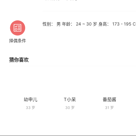
性别： 男 年龄： 24 ~ 30 岁 身高： 173 - 1
择偶条件
猜你喜欢
幼申儿
T小呆
番茄酱
33 岁
30 岁
31 岁