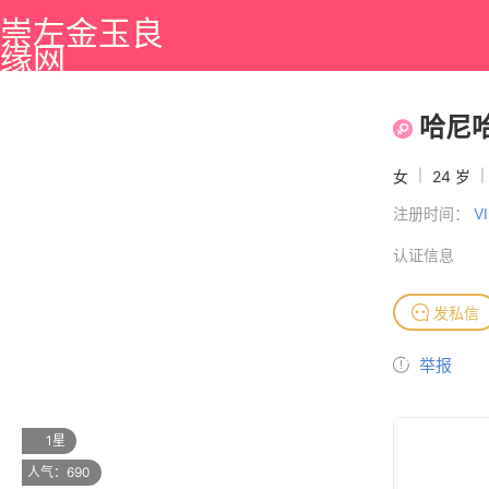
崇左金玉良
缘网
哈尼
女
|
24 岁
|
注册时间：
V
认证信息
发私信
举报
1星
人气：690